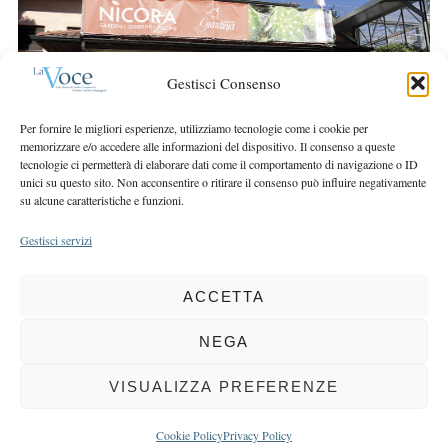
r
r
c
:
h
f
Gestisci Consenso
o
r
Per fornire le migliori esperienze, utilizziamo tecnologie come i cookie per
:
memorizzare e/o accedere alle informazioni del dispositivo. Il consenso a queste
tecnologie ci permetterà di elaborare dati come il comportamento di navigazione o ID
unici su questo sito. Non acconsentire o ritirare il consenso può influire negativamente
su alcune caratteristiche e funzioni.
Gestisci servizi
ACCETTA
COPYRIGHT 2025 LA VOCE |
PRIVACY
&
COOKIE POLICY
DIRETTORE RESPONSABILE:
CHIARA PORTA
| REDAZIONE & GRAFICA:
NEGA
EOIPSO.IT
| EDITORE:
BCC DI BUSTO GAROLFO E BUGUGGIATE
REGISTRAZIONE DEL TRIBUNALE DI MILANO N. 163 DEL 15 MARZO 2004
VISUALIZZA PREFERENZE
BACK TO TOP
Cookie Policy
Privacy Policy