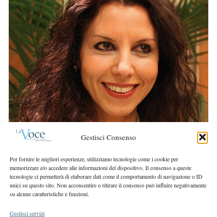
r
S
:
e
a
r
c
h
f
o
r
:
Gestisci Consenso
Per fornire le migliori esperienze, utilizziamo tecnologie come i cookie per
memorizzare e/o accedere alle informazioni del dispositivo. Il consenso a queste
tecnologie ci permetterà di elaborare dati come il comportamento di navigazione o ID
unici su questo sito. Non acconsentire o ritirare il consenso può influire negativamente
su alcune caratteristiche e funzioni.
Gestisci servizi