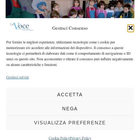
r
r
c
:
h
f
Gestisci Consenso
o
r
Per fornire le migliori esperienze, utilizziamo tecnologie come i cookie per
:
memorizzare e/o accedere alle informazioni del dispositivo. Il consenso a queste
tecnologie ci permetterà di elaborare dati come il comportamento di navigazione o ID
unici su questo sito. Non acconsentire o ritirare il consenso può influire negativamente
su alcune caratteristiche e funzioni.
Gestisci servizi
ACCETTA
COPYRIGHT 2025 LA VOCE |
PRIVACY
&
COOKIE POLICY
DIRETTORE RESPONSABILE:
CHIARA PORTA
| REDAZIONE & GRAFICA:
NEGA
EOIPSO.IT
| EDITORE:
BCC DI BUSTO GAROLFO E BUGUGGIATE
REGISTRAZIONE DEL TRIBUNALE DI MILANO N. 163 DEL 15 MARZO 2004
VISUALIZZA PREFERENZE
BACK TO TOP
Cookie Policy
Privacy Policy