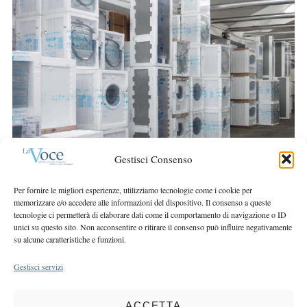
S
r
e
:
a
r
c
h
f
o
r
:
Gestisci Consenso
Per fornire le migliori esperienze, utilizziamo tecnologie come i cookie per
memorizzare e/o accedere alle informazioni del dispositivo. Il consenso a queste
tecnologie ci permetterà di elaborare dati come il comportamento di navigazione o ID
unici su questo sito. Non acconsentire o ritirare il consenso può influire negativamente
su alcune caratteristiche e funzioni.
Gestisci servizi
ACCETTA
COPYRIGHT 2025 LA VOCE |
PRIVACY
&
COOKIE POLICY