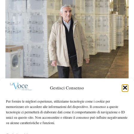
r
S
:
e
a
r
c
h
f
o
r
:
Gestisci Consenso
Per fornire le migliori esperienze, utilizziamo tecnologie come i cookie per
memorizzare e/o accedere alle informazioni del dispositivo. Il consenso a queste
tecnologie ci permetterà di elaborare dati come il comportamento di navigazione o ID
unici su questo sito. Non acconsentire o ritirare il consenso può influire negativamente
su alcune caratteristiche e funzioni.