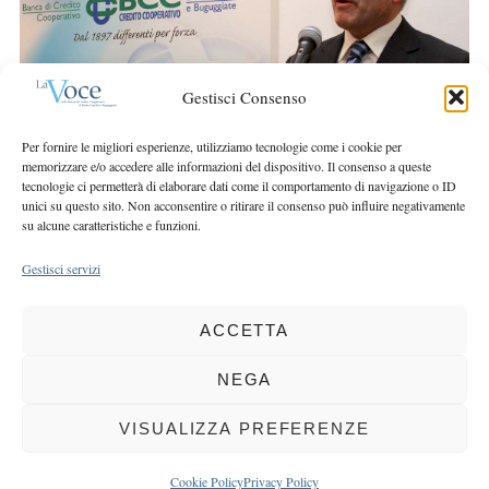
r
r
c
:
h
f
Gestisci Consenso
o
r
Per fornire le migliori esperienze, utilizziamo tecnologie come i cookie per
:
memorizzare e/o accedere alle informazioni del dispositivo. Il consenso a queste
tecnologie ci permetterà di elaborare dati come il comportamento di navigazione o ID
unici su questo sito. Non acconsentire o ritirare il consenso può influire negativamente
su alcune caratteristiche e funzioni.
Gestisci servizi
ACCETTA
COPYRIGHT 2025 LA VOCE |
PRIVACY
&
COOKIE POLICY
DIRETTORE RESPONSABILE:
CHIARA PORTA
| REDAZIONE & GRAFICA:
NEGA
EOIPSO.IT
| EDITORE:
BCC DI BUSTO GAROLFO E BUGUGGIATE
REGISTRAZIONE DEL TRIBUNALE DI MILANO N. 163 DEL 15 MARZO 2004
VISUALIZZA PREFERENZE
BACK TO TOP
Cookie Policy
Privacy Policy