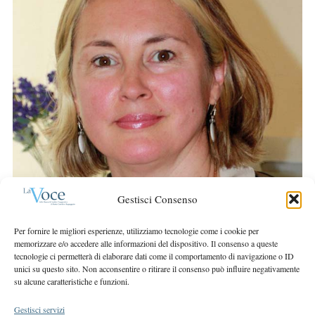
r
S
:
e
a
r
c
h
f
o
r
:
Gestisci Consenso
Per fornire le migliori esperienze, utilizziamo tecnologie come i cookie per
memorizzare e/o accedere alle informazioni del dispositivo. Il consenso a queste
tecnologie ci permetterà di elaborare dati come il comportamento di navigazione o ID
unici su questo sito. Non acconsentire o ritirare il consenso può influire negativamente
su alcune caratteristiche e funzioni.
Gestisci servizi