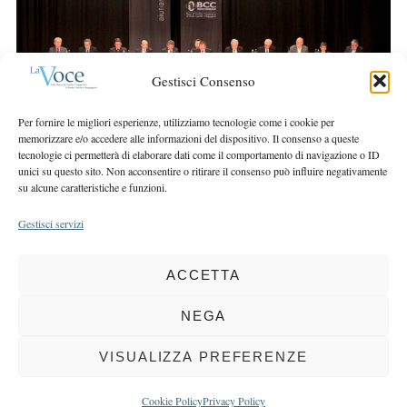
r
r
c
:
h
f
Gestisci Consenso
o
r
Per fornire le migliori esperienze, utilizziamo tecnologie come i cookie per
:
memorizzare e/o accedere alle informazioni del dispositivo. Il consenso a queste
tecnologie ci permetterà di elaborare dati come il comportamento di navigazione o ID
unici su questo sito. Non acconsentire o ritirare il consenso può influire negativamente
su alcune caratteristiche e funzioni.
Gestisci servizi
ACCETTA
COPYRIGHT 2025 LA VOCE |
PRIVACY
&
COOKIE POLICY
DIRETTORE RESPONSABILE:
CHIARA PORTA
| REDAZIONE & GRAFICA:
NEGA
EOIPSO.IT
| EDITORE:
BCC DI BUSTO GAROLFO E BUGUGGIATE
REGISTRAZIONE DEL TRIBUNALE DI MILANO N. 163 DEL 15 MARZO 2004
VISUALIZZA PREFERENZE
BACK TO TOP
Cookie Policy
Privacy Policy