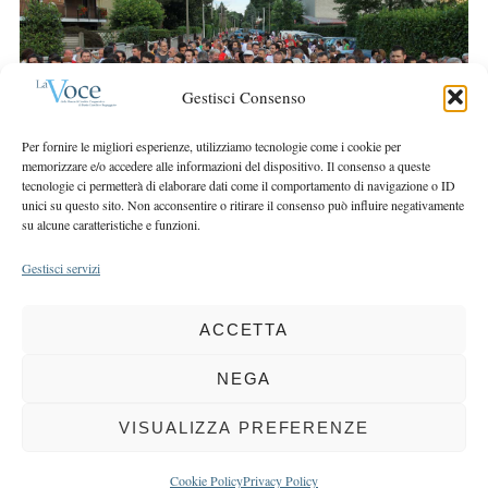
r
r
c
:
h
f
Gestisci Consenso
o
r
Per fornire le migliori esperienze, utilizziamo tecnologie come i cookie per
:
memorizzare e/o accedere alle informazioni del dispositivo. Il consenso a queste
tecnologie ci permetterà di elaborare dati come il comportamento di navigazione o ID
unici su questo sito. Non acconsentire o ritirare il consenso può influire negativamente
su alcune caratteristiche e funzioni.
Gestisci servizi
ACCETTA
COPYRIGHT 2025 LA VOCE |
PRIVACY
&
COOKIE POLICY
DIRETTORE RESPONSABILE:
CHIARA PORTA
| REDAZIONE & GRAFICA:
NEGA
EOIPSO.IT
| EDITORE:
BCC DI BUSTO GAROLFO E BUGUGGIATE
REGISTRAZIONE DEL TRIBUNALE DI MILANO N. 163 DEL 15 MARZO 2004
VISUALIZZA PREFERENZE
BACK TO TOP
Cookie Policy
Privacy Policy