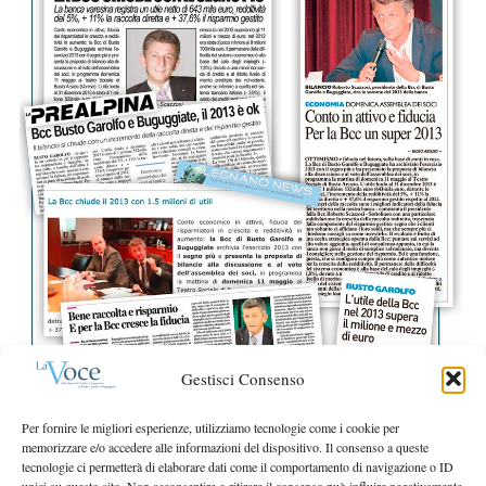
r
:
S
e
a
r
c
h
f
o
r
:
Gestisci Consenso
Per fornire le migliori esperienze, utilizziamo tecnologie come i cookie per
memorizzare e/o accedere alle informazioni del dispositivo. Il consenso a queste
tecnologie ci permetterà di elaborare dati come il comportamento di navigazione o ID