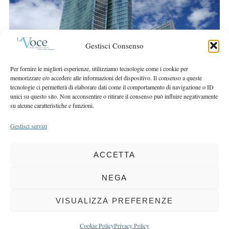
r
r
c
:
h
f
Gestisci Consenso
o
r
Per fornire le migliori esperienze, utilizziamo tecnologie come i cookie per
:
memorizzare e/o accedere alle informazioni del dispositivo. Il consenso a queste
tecnologie ci permetterà di elaborare dati come il comportamento di navigazione o ID
unici su questo sito. Non acconsentire o ritirare il consenso può influire negativamente
su alcune caratteristiche e funzioni.
Gestisci servizi
ACCETTA
COPYRIGHT 2025 LA VOCE |
PRIVACY
&
COOKIE POLICY
DIRETTORE RESPONSABILE:
CHIARA PORTA
| REDAZIONE & GRAFICA:
NEGA
EOIPSO.IT
| EDITORE:
BCC DI BUSTO GAROLFO E BUGUGGIATE
REGISTRAZIONE DEL TRIBUNALE DI MILANO N. 163 DEL 15 MARZO 2004
VISUALIZZA PREFERENZE
BACK TO TOP
Cookie Policy
Privacy Policy