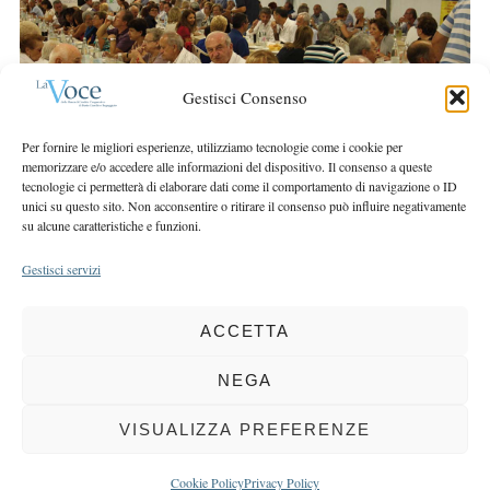
r
r
c
:
h
f
Gestisci Consenso
o
r
Per fornire le migliori esperienze, utilizziamo tecnologie come i cookie per
:
memorizzare e/o accedere alle informazioni del dispositivo. Il consenso a queste
tecnologie ci permetterà di elaborare dati come il comportamento di navigazione o ID
unici su questo sito. Non acconsentire o ritirare il consenso può influire negativamente
su alcune caratteristiche e funzioni.
Gestisci servizi
ACCETTA
COPYRIGHT 2025 LA VOCE |
PRIVACY
&
COOKIE POLICY
DIRETTORE RESPONSABILE:
CHIARA PORTA
| REDAZIONE & GRAFICA:
NEGA
EOIPSO.IT
| EDITORE:
BCC DI BUSTO GAROLFO E BUGUGGIATE
REGISTRAZIONE DEL TRIBUNALE DI MILANO N. 163 DEL 15 MARZO 2004
VISUALIZZA PREFERENZE
BACK TO TOP
Cookie Policy
Privacy Policy