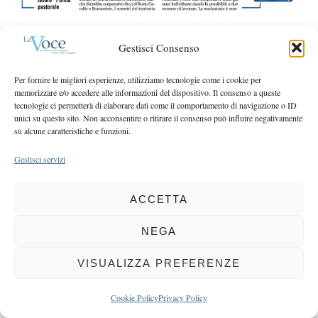
r
r
c
:
h
Gestisci Consenso
f
o
Per fornire le migliori esperienze, utilizziamo tecnologie come i cookie per
r
COPYRIGHT 2025 LA VOCE |
PRIVACY
&
COOKIE POLICY
memorizzare e/o accedere alle informazioni del dispositivo. Il consenso a queste
:
tecnologie ci permetterà di elaborare dati come il comportamento di navigazione o ID
DIRETTORE RESPONSABILE:
CHIARA PORTA
| REDAZIONE & GRAFICA:
unici su questo sito. Non acconsentire o ritirare il consenso può influire negativamente
EOIPSO.IT
| EDITORE:
BCC DI BUSTO GAROLFO E BUGUGGIATE
su alcune caratteristiche e funzioni.
REGISTRAZIONE DEL TRIBUNALE DI MILANO N. 163 DEL 15 MARZO 2004
Gestisci servizi
BACK TO TOP
ACCETTA
NEGA
VISUALIZZA PREFERENZE
Cookie Policy
Privacy Policy