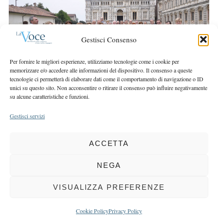
r
r
c
:
h
f
Gestisci Consenso
o
r
Per fornire le migliori esperienze, utilizziamo tecnologie come i cookie per
memorizzare e/o accedere alle informazioni del dispositivo. Il consenso a queste
:
tecnologie ci permetterà di elaborare dati come il comportamento di navigazione o ID
unici su questo sito. Non acconsentire o ritirare il consenso può influire negativamente
su alcune caratteristiche e funzioni.
Gestisci servizi
ACCETTA
COPYRIGHT 2025 LA VOCE |
PRIVACY
&
COOKIE POLICY
DIRETTORE RESPONSABILE:
CHIARA PORTA
| REDAZIONE & GRAFICA:
NEGA
EOIPSO.IT
| EDITORE:
BCC DI BUSTO GAROLFO E BUGUGGIATE
REGISTRAZIONE DEL TRIBUNALE DI MILANO N. 163 DEL 15 MARZO 2004
VISUALIZZA PREFERENZE
BACK TO TOP
Cookie Policy
Privacy Policy