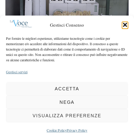
r
r
c
:
h
f
Gestisci Consenso
o
r
Per fornire le migliori esperienze, utilizziamo tecnologie come i cookie per
:
memorizzare e/o accedere alle informazioni del dispositivo. Il consenso a queste
tecnologie ci permetterà di elaborare dati come il comportamento di navigazione o ID
unici su questo sito. Non acconsentire o ritirare il consenso può influire negativamente
su alcune caratteristiche e funzioni.
Gestisci servizi
ACCETTA
COPYRIGHT 2025 LA VOCE |
PRIVACY
&
COOKIE POLICY
DIRETTORE RESPONSABILE:
CHIARA PORTA
| REDAZIONE & GRAFICA:
NEGA
EOIPSO.IT
| EDITORE:
BCC DI BUSTO GAROLFO E BUGUGGIATE
REGISTRAZIONE DEL TRIBUNALE DI MILANO N. 163 DEL 15 MARZO 2004
VISUALIZZA PREFERENZE
BACK TO TOP
Cookie Policy
Privacy Policy