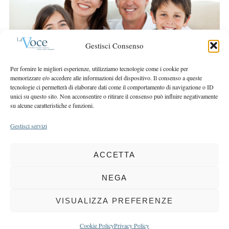
r
r
c
:
h
f
Gestisci Consenso
o
r
Per fornire le migliori esperienze, utilizziamo tecnologie come i cookie per
:
memorizzare e/o accedere alle informazioni del dispositivo. Il consenso a queste
tecnologie ci permetterà di elaborare dati come il comportamento di navigazione o ID
unici su questo sito. Non acconsentire o ritirare il consenso può influire negativamente
su alcune caratteristiche e funzioni.
Gestisci servizi
ACCETTA
COPYRIGHT 2025 LA VOCE |
PRIVACY
&
COOKIE POLICY
DIRETTORE RESPONSABILE:
CHIARA PORTA
| REDAZIONE & GRAFICA:
NEGA
EOIPSO.IT
| EDITORE:
BCC DI BUSTO GAROLFO E BUGUGGIATE
REGISTRAZIONE DEL TRIBUNALE DI MILANO N. 163 DEL 15 MARZO 2004
VISUALIZZA PREFERENZE
BACK TO TOP
Cookie Policy
Privacy Policy