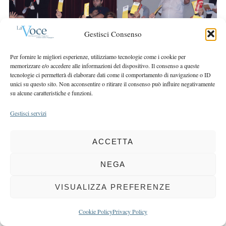
r
r
c
:
h
Gestisci Consenso
f
o
Per fornire le migliori esperienze, utilizziamo tecnologie come i cookie per
r
memorizzare e/o accedere alle informazioni del dispositivo. Il consenso a queste
:
tecnologie ci permetterà di elaborare dati come il comportamento di navigazione o ID
unici su questo sito. Non acconsentire o ritirare il consenso può influire negativamente
su alcune caratteristiche e funzioni.
Gestisci servizi
COPYRIGHT 2025 LA VOCE |
PRIVACY
&
COOKIE POLICY
ACCETTA
DIRETTORE RESPONSABILE:
CHIARA PORTA
| REDAZIONE & GRAFICA:
EOIPSO.IT
| EDITORE:
BCC DI BUSTO GAROLFO E BUGUGGIATE
NEGA
REGISTRAZIONE DEL TRIBUNALE DI MILANO N. 163 DEL 15 MARZO 2004
VISUALIZZA PREFERENZE
BACK TO TOP
Cookie Policy
Privacy Policy