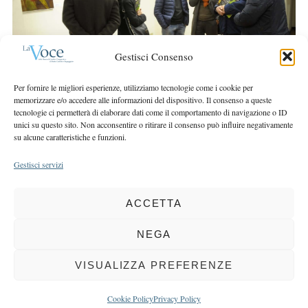
r
r
c
:
h
f
Gestisci Consenso
o
r
Per fornire le migliori esperienze, utilizziamo tecnologie come i cookie per
memorizzare e/o accedere alle informazioni del dispositivo. Il consenso a queste
:
tecnologie ci permetterà di elaborare dati come il comportamento di navigazione o ID
unici su questo sito. Non acconsentire o ritirare il consenso può influire negativamente
su alcune caratteristiche e funzioni.
Gestisci servizi
ACCETTA
COPYRIGHT 2025 LA VOCE |
PRIVACY
&
COOKIE POLICY
DIRETTORE RESPONSABILE:
CHIARA PORTA
| REDAZIONE & GRAFICA:
NEGA
EOIPSO.IT
| EDITORE:
BCC DI BUSTO GAROLFO E BUGUGGIATE
REGISTRAZIONE DEL TRIBUNALE DI MILANO N. 163 DEL 15 MARZO 2004
VISUALIZZA PREFERENZE
BACK TO TOP
Cookie Policy
Privacy Policy