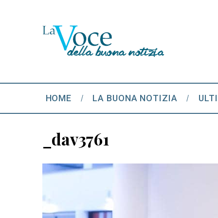
HOME
LA BUONA NOTIZIA
ULT
_dav3761