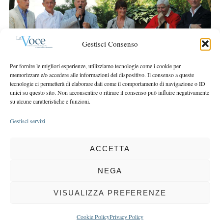
r
r
c
:
h
f
Gestisci Consenso
o
r
Per fornire le migliori esperienze, utilizziamo tecnologie come i cookie per
:
memorizzare e/o accedere alle informazioni del dispositivo. Il consenso a queste
tecnologie ci permetterà di elaborare dati come il comportamento di navigazione o ID
unici su questo sito. Non acconsentire o ritirare il consenso può influire negativamente
su alcune caratteristiche e funzioni.
Gestisci servizi
ACCETTA
COPYRIGHT 2025 LA VOCE |
PRIVACY
&
COOKIE POLICY
DIRETTORE RESPONSABILE:
CHIARA PORTA
| REDAZIONE & GRAFICA:
NEGA
EOIPSO.IT
| EDITORE:
BCC DI BUSTO GAROLFO E BUGUGGIATE
REGISTRAZIONE DEL TRIBUNALE DI MILANO N. 163 DEL 15 MARZO 2004
VISUALIZZA PREFERENZE
BACK TO TOP
Cookie Policy
Privacy Policy