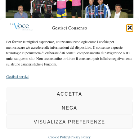
r
r
c
:
h
f
Gestisci Consenso
o
r
Per fornire le migliori esperienze, utilizziamo tecnologie come i cookie per
:
memorizzare e/o accedere alle informazioni del dispositivo. Il consenso a queste
tecnologie ci permetterà di elaborare dati come il comportamento di navigazione o ID
unici su questo sito. Non acconsentire o ritirare il consenso può influire negativamente
su alcune caratteristiche e funzioni.
Gestisci servizi
ACCETTA
COPYRIGHT 2025 LA VOCE |
PRIVACY
&
COOKIE POLICY
DIRETTORE RESPONSABILE:
CHIARA PORTA
| REDAZIONE & GRAFICA:
NEGA
EOIPSO.IT
| EDITORE:
BCC DI BUSTO GAROLFO E BUGUGGIATE
REGISTRAZIONE DEL TRIBUNALE DI MILANO N. 163 DEL 15 MARZO 2004
VISUALIZZA PREFERENZE
BACK TO TOP
Cookie Policy
Privacy Policy