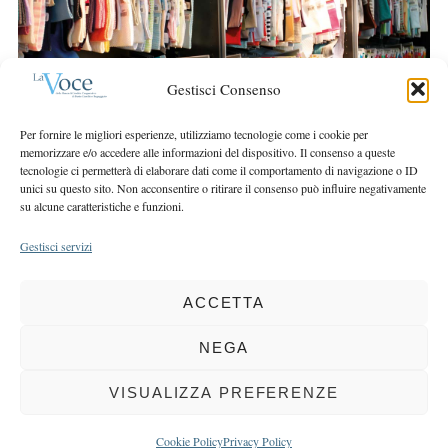
r
r
c
:
h
f
Gestisci Consenso
o
r
Per fornire le migliori esperienze, utilizziamo tecnologie come i cookie per
:
memorizzare e/o accedere alle informazioni del dispositivo. Il consenso a queste
tecnologie ci permetterà di elaborare dati come il comportamento di navigazione o ID
unici su questo sito. Non acconsentire o ritirare il consenso può influire negativamente
su alcune caratteristiche e funzioni.
Gestisci servizi
ACCETTA
COPYRIGHT 2025 LA VOCE |
PRIVACY
&
COOKIE POLICY
DIRETTORE RESPONSABILE:
CHIARA PORTA
| REDAZIONE & GRAFICA:
NEGA
EOIPSO.IT
| EDITORE:
BCC DI BUSTO GAROLFO E BUGUGGIATE
REGISTRAZIONE DEL TRIBUNALE DI MILANO N. 163 DEL 15 MARZO 2004
VISUALIZZA PREFERENZE
BACK TO TOP
Cookie Policy
Privacy Policy