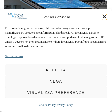
r
r
c
:
h
Gestisci Consenso
f
o
Per fornire le migliori esperienze, utilizziamo tecnologie come i cookie per
r
memorizzare e/o accedere alle informazioni del dispositivo. Il consenso a queste
:
tecnologie ci permetterà di elaborare dati come il comportamento di navigazione o ID
unici su questo sito. Non acconsentire o ritirare il consenso può influire negativamente
su alcune caratteristiche e funzioni.
COPYRIGHT 2025 LA VOCE |
PRIVACY
&
COOKIE POLICY
Gestisci servizi
DIRETTORE RESPONSABILE:
CHIARA PORTA
| REDAZIONE & GRAFICA:
EOIPSO.IT
| EDITORE:
BCC DI BUSTO GAROLFO E BUGUGGIATE
ACCETTA
REGISTRAZIONE DEL TRIBUNALE DI MILANO N. 163 DEL 15 MARZO 2004
NEGA
BACK TO TOP
VISUALIZZA PREFERENZE
Cookie Policy
Privacy Policy