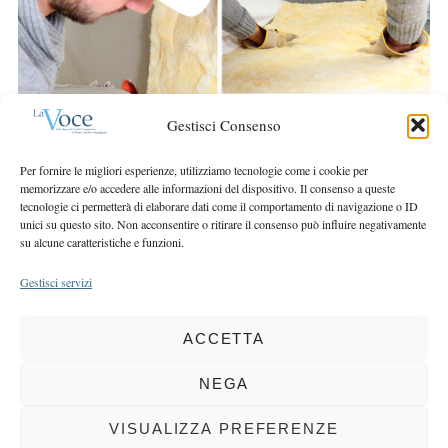
a
r
r
:
c
h
f
o
Gestisci Consenso
r
:
Per fornire le migliori esperienze, utilizziamo tecnologie come i cookie per
memorizzare e/o accedere alle informazioni del dispositivo. Il consenso a queste
tecnologie ci permetterà di elaborare dati come il comportamento di navigazione o ID
unici su questo sito. Non acconsentire o ritirare il consenso può influire negativamente
su alcune caratteristiche e funzioni.
Gestisci servizi
ACCETTA
COPYRIGHT 2025 LA VOCE |
PRIVACY
&
COOKIE POLICY
DIRETTORE RESPONSABILE:
CHIARA PORTA
| REDAZIONE & GRAFICA:
NEGA
EOIPSO.IT
| EDITORE:
BCC DI BUSTO GAROLFO E BUGUGGIATE
REGISTRAZIONE DEL TRIBUNALE DI MILANO N. 163 DEL 15 MARZO 2004
VISUALIZZA PREFERENZE