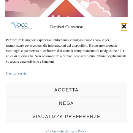
r
r
c
:
h
f
Gestisci Consenso
o
r
Per fornire le migliori esperienze, utilizziamo tecnologie come i cookie per
:
memorizzare e/o accedere alle informazioni del dispositivo. Il consenso a queste
tecnologie ci permetterà di elaborare dati come il comportamento di navigazione o ID
unici su questo sito. Non acconsentire o ritirare il consenso può influire negativamente
su alcune caratteristiche e funzioni.
Gestisci servizi
ACCETTA
COPYRIGHT 2025 LA VOCE |
PRIVACY
&
COOKIE POLICY
DIRETTORE RESPONSABILE:
CHIARA PORTA
| REDAZIONE & GRAFICA:
NEGA
EOIPSO.IT
| EDITORE:
BCC DI BUSTO GAROLFO E BUGUGGIATE
REGISTRAZIONE DEL TRIBUNALE DI MILANO N. 163 DEL 15 MARZO 2004
VISUALIZZA PREFERENZE
BACK TO TOP
Cookie Policy
Privacy Policy