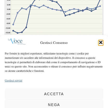
e
r
a
:
r
c
h
f
o
r
Gestisci Consenso
:
Per fornire le migliori esperienze, utilizziamo tecnologie come i cookie per
memorizzare e/o accedere alle informazioni del dispositivo. Il consenso a queste
tecnologie ci permetterà di elaborare dati come il comportamento di navigazione o ID
unici su questo sito. Non acconsentire o ritirare il consenso può influire negativamente
su alcune caratteristiche e funzioni.
Gestisci servizi
ACCETTA
COPYRIGHT 2025 LA VOCE |
PRIVACY
&
COOKIE POLICY
DIRETTORE RESPONSABILE:
CHIARA PORTA
| REDAZIONE & GRAFICA:
NEGA
EOIPSO.IT
| EDITORE:
BCC DI BUSTO GAROLFO E BUGUGGIATE