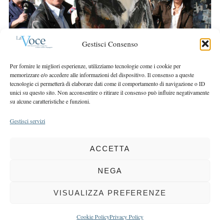
r
r
c
:
h
f
Gestisci Consenso
o
r
Per fornire le migliori esperienze, utilizziamo tecnologie come i cookie per
:
memorizzare e/o accedere alle informazioni del dispositivo. Il consenso a queste
tecnologie ci permetterà di elaborare dati come il comportamento di navigazione o ID
unici su questo sito. Non acconsentire o ritirare il consenso può influire negativamente
su alcune caratteristiche e funzioni.
Gestisci servizi
ACCETTA
COPYRIGHT 2025 LA VOCE |
PRIVACY
&
COOKIE POLICY
DIRETTORE RESPONSABILE:
CHIARA PORTA
| REDAZIONE & GRAFICA:
NEGA
EOIPSO.IT
| EDITORE:
BCC DI BUSTO GAROLFO E BUGUGGIATE
REGISTRAZIONE DEL TRIBUNALE DI MILANO N. 163 DEL 15 MARZO 2004
VISUALIZZA PREFERENZE
BACK TO TOP
Cookie Policy
Privacy Policy