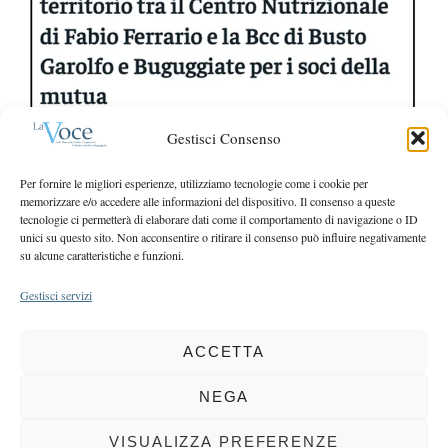
a
r
r
:
c
h
f
o
Gestisci Consenso
r
:
Per fornire le migliori esperienze, utilizziamo tecnologie come i cookie per
memorizzare e/o accedere alle informazioni del dispositivo. Il consenso a queste
tecnologie ci permetterà di elaborare dati come il comportamento di navigazione o ID
unici su questo sito. Non acconsentire o ritirare il consenso può influire negativamente
su alcune caratteristiche e funzioni.
Gestisci servizi
ACCETTA
COPYRIGHT 2025 LA VOCE |
PRIVACY
&
COOKIE POLICY
DIRETTORE RESPONSABILE:
CHIARA PORTA
| REDAZIONE & GRAFICA:
NEGA
EOIPSO.IT
| EDITORE:
BCC DI BUSTO GAROLFO E BUGUGGIATE
REGISTRAZIONE DEL TRIBUNALE DI MILANO N. 163 DEL 15 MARZO 2004
VISUALIZZA PREFERENZE