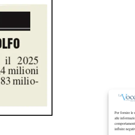
Per fornire le
alle informazi
comportamento 
influire negati