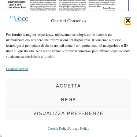
r
r
c
:
h
Gestisci Consenso
f
o
Per fornire le migliori esperienze, utilizziamo tecnologie come i cookie per
r
memorizzare e/o accedere alle informazioni del dispositivo. Il consenso a queste
:
tecnologie ci permetterà di elaborare dati come il comportamento di navigazione o ID
unici su questo sito. Non acconsentire o ritirare il consenso può influire negativamente
COPYRIGHT 2025 LA VOCE |
PRIVACY
&
COOKIE POLICY
su alcune caratteristiche e funzioni.
DIRETTORE RESPONSABILE:
CHIARA PORTA
| REDAZIONE & GRAFICA:
Gestisci servizi
EOIPSO.IT
| EDITORE:
BCC DI BUSTO GAROLFO E BUGUGGIATE
REGISTRAZIONE DEL TRIBUNALE DI MILANO N. 163 DEL 15 MARZO 2004
ACCETTA
BACK TO TOP
NEGA
VISUALIZZA PREFERENZE
Cookie Policy
Privacy Policy