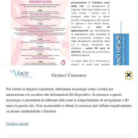
S
r
e
:
a
r
c
h
f
o
r
:
Gestisci Consenso
Per fornire le migliori esperienze, utilizziamo tecnologie come i cookie per
memorizzare e/o accedere alle informazioni del dispositivo. Il consenso a queste
tecnologie ci permetterà di elaborare dati come il comportamento di navigazione o ID
unici su questo sito. Non acconsentire o ritirare il consenso può influire negativamente
su alcune caratteristiche e funzioni.
Gestisci servizi