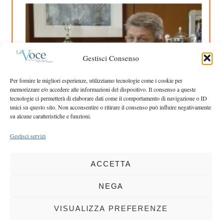
a
r
r
:
c
h
f
o
Gestisci Consenso
r
:
Per fornire le migliori esperienze, utilizziamo tecnologie come i cookie per
memorizzare e/o accedere alle informazioni del dispositivo. Il consenso a queste
tecnologie ci permetterà di elaborare dati come il comportamento di navigazione o ID
unici su questo sito. Non acconsentire o ritirare il consenso può influire negativamente
su alcune caratteristiche e funzioni.
Gestisci servizi
ACCETTA
COPYRIGHT 2025 LA VOCE |
PRIVACY
&
COOKIE POLICY
DIRETTORE RESPONSABILE:
CHIARA PORTA
| REDAZIONE & GRAFICA:
NEGA
EOIPSO.IT
| EDITORE:
BCC DI BUSTO GAROLFO E BUGUGGIATE
REGISTRAZIONE DEL TRIBUNALE DI MILANO N. 163 DEL 15 MARZO 2004
VISUALIZZA PREFERENZE