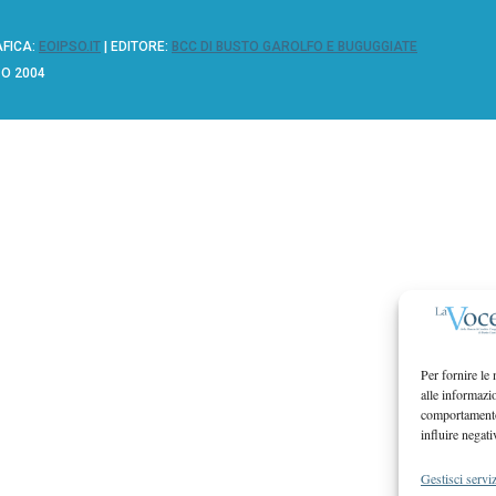
AFICA:
EOIPSO.IT
| EDITORE:
BCC DI BUSTO GAROLFO E BUGUGGIATE
ZO 2004
Per fornire le
alle informazi
comportamento 
influire negati
Gestisci serviz