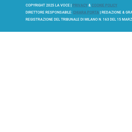
e
COPYRIGHT 2025 LA VOCE |
PRIVACY
&
COOKIE POLICY
a
DIRETTORE RESPONSABILE:
CHIARA PORTA
| REDAZIONE & GR
r
REGISTRAZIONE DEL TRIBUNALE DI MILANO N. 163 DEL 15 MAR
c
h
f
o
r
: