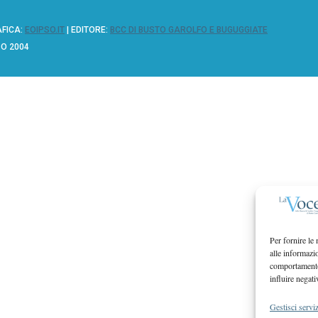
AFICA:
EOIPSO.IT
| EDITORE:
BCC DI BUSTO GAROLFO E BUGUGGIATE
ZO 2004
Per fornire le
alle informazi
comportamento 
influire negati
Gestisci serviz