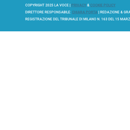
e
COPYRIGHT 2025 LA VOCE |
PRIVACY
&
COOKIE POLICY
a
DIRETTORE RESPONSABILE:
CHIARA PORTA
| REDAZIONE & GR
r
REGISTRAZIONE DEL TRIBUNALE DI MILANO N. 163 DEL 15 MAR
c
h
f
o
r
: