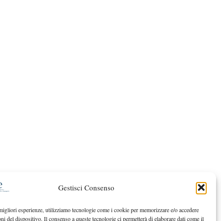
Gestisci Consenso
 migliori esperienze, utilizziamo tecnologie come i cookie per memorizzare e/o accedere
oni del dispositivo. Il consenso a queste tecnologie ci permetterà di elaborare dati come il