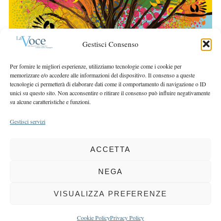
r
r
c
:
h
f
Gestisci Consenso
o
r
Per fornire le migliori esperienze, utilizziamo tecnologie come i cookie per
:
memorizzare e/o accedere alle informazioni del dispositivo. Il consenso a queste
tecnologie ci permetterà di elaborare dati come il comportamento di navigazione o ID
unici su questo sito. Non acconsentire o ritirare il consenso può influire negativamente
su alcune caratteristiche e funzioni.
Gestisci servizi
ACCETTA
COPYRIGHT 2025 LA VOCE |
PRIVACY
&
COOKIE POLICY
DIRETTORE RESPONSABILE:
CHIARA PORTA
| REDAZIONE & GRAFICA:
NEGA
EOIPSO.IT
| EDITORE:
BCC DI BUSTO GAROLFO E BUGUGGIATE
REGISTRAZIONE DEL TRIBUNALE DI MILANO N. 163 DEL 15 MARZO 2004
VISUALIZZA PREFERENZE
BACK TO TOP
Cookie Policy
Privacy Policy