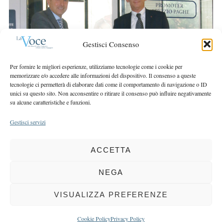
r
r
c
:
h
f
Gestisci Consenso
o
r
Per fornire le migliori esperienze, utilizziamo tecnologie come i cookie per
:
memorizzare e/o accedere alle informazioni del dispositivo. Il consenso a queste
tecnologie ci permetterà di elaborare dati come il comportamento di navigazione o ID
unici su questo sito. Non acconsentire o ritirare il consenso può influire negativamente
su alcune caratteristiche e funzioni.
Gestisci servizi
ACCETTA
COPYRIGHT 2025 LA VOCE |
PRIVACY
&
COOKIE POLICY
DIRETTORE RESPONSABILE:
CHIARA PORTA
| REDAZIONE & GRAFICA:
NEGA
EOIPSO.IT
| EDITORE:
BCC DI BUSTO GAROLFO E BUGUGGIATE
REGISTRAZIONE DEL TRIBUNALE DI MILANO N. 163 DEL 15 MARZO 2004
VISUALIZZA PREFERENZE
BACK TO TOP
Cookie Policy
Privacy Policy