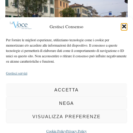
r
r
c
:
h
f
Gestisci Consenso
o
r
Per fornire le migliori esperienze, utilizziamo tecnologie come i cookie per
:
memorizzare e/o accedere alle informazioni del dispositivo. Il consenso a queste
tecnologie ci permetterà di elaborare dati come il comportamento di navigazione o ID
unici su questo sito. Non acconsentire o ritirare il consenso può influire negativamente
su alcune caratteristiche e funzioni.
Gestisci servizi
ACCETTA
COPYRIGHT 2025 LA VOCE |
PRIVACY
&
COOKIE POLICY
DIRETTORE RESPONSABILE:
CHIARA PORTA
| REDAZIONE & GRAFICA:
NEGA
EOIPSO.IT
| EDITORE:
BCC DI BUSTO GAROLFO E BUGUGGIATE
REGISTRAZIONE DEL TRIBUNALE DI MILANO N. 163 DEL 15 MARZO 2004
VISUALIZZA PREFERENZE
BACK TO TOP
Cookie Policy
Privacy Policy