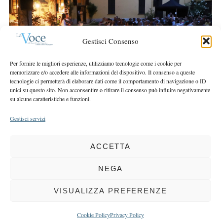
r
r
c
:
h
f
Gestisci Consenso
o
r
Per fornire le migliori esperienze, utilizziamo tecnologie come i cookie per
:
memorizzare e/o accedere alle informazioni del dispositivo. Il consenso a queste
tecnologie ci permetterà di elaborare dati come il comportamento di navigazione o ID
unici su questo sito. Non acconsentire o ritirare il consenso può influire negativamente
su alcune caratteristiche e funzioni.
Gestisci servizi
ACCETTA
COPYRIGHT 2025 LA VOCE |
PRIVACY
&
COOKIE POLICY
DIRETTORE RESPONSABILE:
CHIARA PORTA
| REDAZIONE & GRAFICA:
NEGA
EOIPSO.IT
| EDITORE:
BCC DI BUSTO GAROLFO E BUGUGGIATE
REGISTRAZIONE DEL TRIBUNALE DI MILANO N. 163 DEL 15 MARZO 2004
VISUALIZZA PREFERENZE
BACK TO TOP
Cookie Policy
Privacy Policy