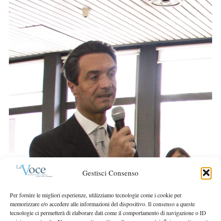
r
:
S
e
a
r
c
h
f
o
r
:
Gestisci Consenso
Per fornire le migliori esperienze, utilizziamo tecnologie come i cookie per
memorizzare e/o accedere alle informazioni del dispositivo. Il consenso a queste
tecnologie ci permetterà di elaborare dati come il comportamento di navigazione o ID