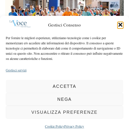
r
r
c
:
h
f
Gestisci Consenso
o
r
Per fornire le migliori esperienze, utilizziamo tecnologie come i cookie per
:
memorizzare e/o accedere alle informazioni del dispositivo. Il consenso a queste
tecnologie ci permetterà di elaborare dati come il comportamento di navigazione o ID
unici su questo sito. Non acconsentire o ritirare il consenso può influire negativamente
su alcune caratteristiche e funzioni.
Gestisci servizi
ACCETTA
COPYRIGHT 2025 LA VOCE |
PRIVACY
&
COOKIE POLICY
DIRETTORE RESPONSABILE:
CHIARA PORTA
| REDAZIONE & GRAFICA:
NEGA
EOIPSO.IT
| EDITORE:
BCC DI BUSTO GAROLFO E BUGUGGIATE
REGISTRAZIONE DEL TRIBUNALE DI MILANO N. 163 DEL 15 MARZO 2004
VISUALIZZA PREFERENZE
BACK TO TOP
Cookie Policy
Privacy Policy