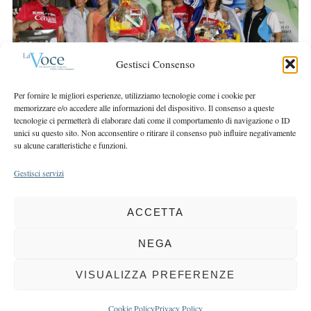
r
r
c
:
h
f
Gestisci Consenso
o
r
Per fornire le migliori esperienze, utilizziamo tecnologie come i cookie per
:
memorizzare e/o accedere alle informazioni del dispositivo. Il consenso a queste
tecnologie ci permetterà di elaborare dati come il comportamento di navigazione o ID
unici su questo sito. Non acconsentire o ritirare il consenso può influire negativamente
su alcune caratteristiche e funzioni.
Gestisci servizi
ACCETTA
COPYRIGHT 2025 LA VOCE |
PRIVACY
&
COOKIE POLICY
DIRETTORE RESPONSABILE:
CHIARA PORTA
| REDAZIONE & GRAFICA:
NEGA
EOIPSO.IT
| EDITORE:
BCC DI BUSTO GAROLFO E BUGUGGIATE
REGISTRAZIONE DEL TRIBUNALE DI MILANO N. 163 DEL 15 MARZO 2004
VISUALIZZA PREFERENZE
BACK TO TOP
Cookie Policy
Privacy Policy