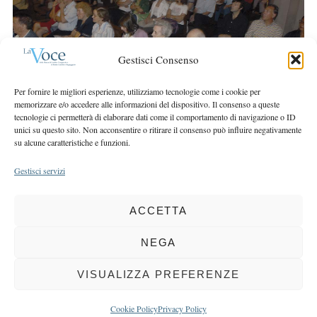
r
r
c
:
h
f
Gestisci Consenso
o
r
Per fornire le migliori esperienze, utilizziamo tecnologie come i cookie per
:
memorizzare e/o accedere alle informazioni del dispositivo. Il consenso a queste
tecnologie ci permetterà di elaborare dati come il comportamento di navigazione o ID
unici su questo sito. Non acconsentire o ritirare il consenso può influire negativamente
su alcune caratteristiche e funzioni.
Gestisci servizi
ACCETTA
COPYRIGHT 2025 LA VOCE |
PRIVACY
&
COOKIE POLICY
DIRETTORE RESPONSABILE:
CHIARA PORTA
| REDAZIONE & GRAFICA:
NEGA
EOIPSO.IT
| EDITORE:
BCC DI BUSTO GAROLFO E BUGUGGIATE
REGISTRAZIONE DEL TRIBUNALE DI MILANO N. 163 DEL 15 MARZO 2004
VISUALIZZA PREFERENZE
BACK TO TOP
Cookie Policy
Privacy Policy