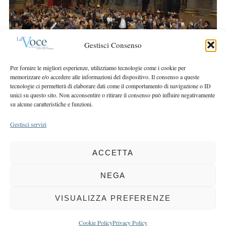
r
r
c
:
h
f
Gestisci Consenso
o
r
Per fornire le migliori esperienze, utilizziamo tecnologie come i cookie per
:
memorizzare e/o accedere alle informazioni del dispositivo. Il consenso a queste
tecnologie ci permetterà di elaborare dati come il comportamento di navigazione o ID
unici su questo sito. Non acconsentire o ritirare il consenso può influire negativamente
su alcune caratteristiche e funzioni.
Gestisci servizi
ACCETTA
COPYRIGHT 2025 LA VOCE |
PRIVACY
&
COOKIE POLICY
DIRETTORE RESPONSABILE:
CHIARA PORTA
| REDAZIONE & GRAFICA:
NEGA
EOIPSO.IT
| EDITORE:
BCC DI BUSTO GAROLFO E BUGUGGIATE
REGISTRAZIONE DEL TRIBUNALE DI MILANO N. 163 DEL 15 MARZO 2004
VISUALIZZA PREFERENZE
BACK TO TOP
Cookie Policy
Privacy Policy