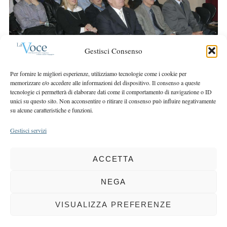
r
r
c
:
h
f
Gestisci Consenso
o
r
Per fornire le migliori esperienze, utilizziamo tecnologie come i cookie per
:
memorizzare e/o accedere alle informazioni del dispositivo. Il consenso a queste
tecnologie ci permetterà di elaborare dati come il comportamento di navigazione o ID
unici su questo sito. Non acconsentire o ritirare il consenso può influire negativamente
su alcune caratteristiche e funzioni.
Gestisci servizi
ACCETTA
COPYRIGHT 2025 LA VOCE |
PRIVACY
&
COOKIE POLICY
DIRETTORE RESPONSABILE:
CHIARA PORTA
| REDAZIONE & GRAFICA:
NEGA
EOIPSO.IT
| EDITORE:
BCC DI BUSTO GAROLFO E BUGUGGIATE
REGISTRAZIONE DEL TRIBUNALE DI MILANO N. 163 DEL 15 MARZO 2004
VISUALIZZA PREFERENZE
BACK TO TOP