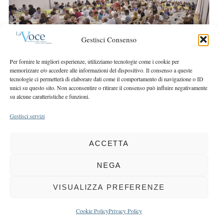
r
r
c
:
h
f
Gestisci Consenso
o
r
Per fornire le migliori esperienze, utilizziamo tecnologie come i cookie per
memorizzare e/o accedere alle informazioni del dispositivo. Il consenso a queste
:
tecnologie ci permetterà di elaborare dati come il comportamento di navigazione o ID
unici su questo sito. Non acconsentire o ritirare il consenso può influire negativamente
su alcune caratteristiche e funzioni.
Gestisci servizi
ACCETTA
COPYRIGHT 2025 LA VOCE |
PRIVACY
&
COOKIE POLICY
DIRETTORE RESPONSABILE:
CHIARA PORTA
| REDAZIONE & GRAFICA:
NEGA
EOIPSO.IT
| EDITORE:
BCC DI BUSTO GAROLFO E BUGUGGIATE
REGISTRAZIONE DEL TRIBUNALE DI MILANO N. 163 DEL 15 MARZO 2004
VISUALIZZA PREFERENZE
BACK TO TOP
Cookie Policy
Privacy Policy