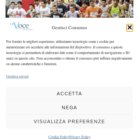
r
r
c
:
h
f
Gestisci Consenso
o
r
Per fornire le migliori esperienze, utilizziamo tecnologie come i cookie per
:
memorizzare e/o accedere alle informazioni del dispositivo. Il consenso a queste
tecnologie ci permetterà di elaborare dati come il comportamento di navigazione o ID
unici su questo sito. Non acconsentire o ritirare il consenso può influire negativamente
su alcune caratteristiche e funzioni.
Gestisci servizi
ACCETTA
COPYRIGHT 2025 LA VOCE |
PRIVACY
&
COOKIE POLICY
DIRETTORE RESPONSABILE:
CHIARA PORTA
| REDAZIONE & GRAFICA:
NEGA
EOIPSO.IT
| EDITORE:
BCC DI BUSTO GAROLFO E BUGUGGIATE
REGISTRAZIONE DEL TRIBUNALE DI MILANO N. 163 DEL 15 MARZO 2004
VISUALIZZA PREFERENZE
BACK TO TOP
Cookie Policy
Privacy Policy