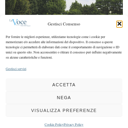
r
r
c
:
h
f
Gestisci Consenso
o
r
Per fornire le migliori esperienze, utilizziamo tecnologie come i cookie per
:
memorizzare e/o accedere alle informazioni del dispositivo. Il consenso a queste
tecnologie ci permetterà di elaborare dati come il comportamento di navigazione o ID
unici su questo sito. Non acconsentire o ritirare il consenso può influire negativamente
su alcune caratteristiche e funzioni.
Gestisci servizi
ACCETTA
COPYRIGHT 2025 LA VOCE |
PRIVACY
&
COOKIE POLICY
DIRETTORE RESPONSABILE:
CHIARA PORTA
| REDAZIONE & GRAFICA:
NEGA
EOIPSO.IT
| EDITORE:
BCC DI BUSTO GAROLFO E BUGUGGIATE
REGISTRAZIONE DEL TRIBUNALE DI MILANO N. 163 DEL 15 MARZO 2004
VISUALIZZA PREFERENZE
BACK TO TOP
Cookie Policy
Privacy Policy