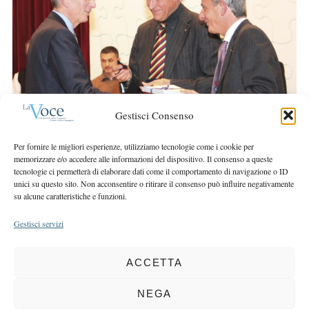
e
r
a
:
r
c
h
f
o
r
Gestisci Consenso
:
Per fornire le migliori esperienze, utilizziamo tecnologie come i cookie per
memorizzare e/o accedere alle informazioni del dispositivo. Il consenso a queste
tecnologie ci permetterà di elaborare dati come il comportamento di navigazione o ID
unici su questo sito. Non acconsentire o ritirare il consenso può influire negativamente
su alcune caratteristiche e funzioni.
Gestisci servizi
ACCETTA
COPYRIGHT 2025 LA VOCE |
PRIVACY
&
COOKIE POLICY
DIRETTORE RESPONSABILE:
CHIARA PORTA
| REDAZIONE & GRAFICA:
NEGA
EOIPSO.IT
| EDITORE:
BCC DI BUSTO GAROLFO E BUGUGGIATE