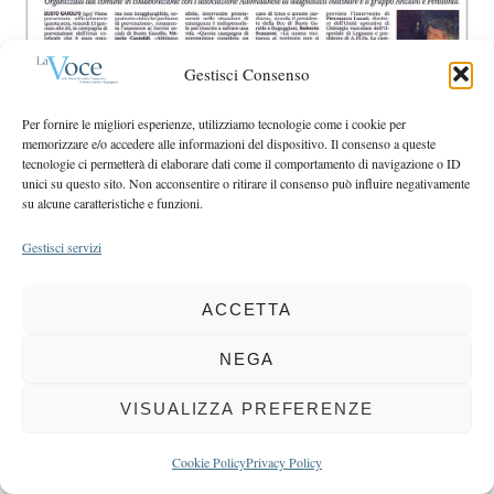
r
r
c
:
h
Gestisci Consenso
f
o
Per fornire le migliori esperienze, utilizziamo tecnologie come i cookie per
r
memorizzare e/o accedere alle informazioni del dispositivo. Il consenso a queste
:
tecnologie ci permetterà di elaborare dati come il comportamento di navigazione o ID
unici su questo sito. Non acconsentire o ritirare il consenso può influire negativamente
su alcune caratteristiche e funzioni.
COPYRIGHT 2025 LA VOCE |
PRIVACY
&
COOKIE POLICY
Gestisci servizi
DIRETTORE RESPONSABILE:
CHIARA PORTA
| REDAZIONE & GRAFICA:
EOIPSO.IT
| EDITORE:
BCC DI BUSTO GAROLFO E BUGUGGIATE
REGISTRAZIONE DEL TRIBUNALE DI MILANO N. 163 DEL 15 MARZO 2004
ACCETTA
NEGA
BACK TO TOP
VISUALIZZA PREFERENZE
Cookie Policy
Privacy Policy